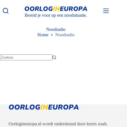
Ga
naar
de
Bereid je voor op een noodsituatie.
inhoud
Noodradio
Home
Noodradio
Geen
resultaten
Oorlogineuropa.nl wordt ondersteund door lezers zoals