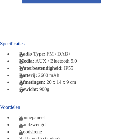
Specificaties
Radio Type:
FM / DAB+
Media:
AUX / Bluetooth 5.0
Waterbestendigheid:
IP55
Batterij:
2600 mAh
Afmetingen:
20 x 14 x 9 cm
Gewicht:
900g
Voordelen
Zonnepaneel
Handzwengel
Noodsirene
Zaklamp (5 standen)